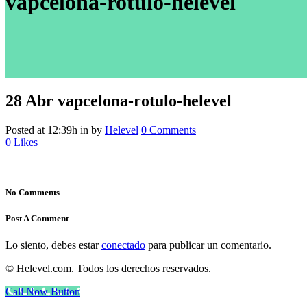
vapcelona-rotulo-helevel
28 Abr
vapcelona-rotulo-helevel
Posted at 12:39h
in
by
Helevel
0 Comments
0
Likes
No Comments
Post A Comment
Lo siento, debes estar
conectado
para publicar un comentario.
© Helevel.com. Todos los derechos reservados.
Call Now Button