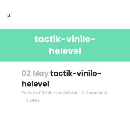
tactik-vinilo-
helevel
02 May
tactik-vinilo-
helevel
Posted at 11:44h
in
by
Helevel
0 Comments
0
Likes