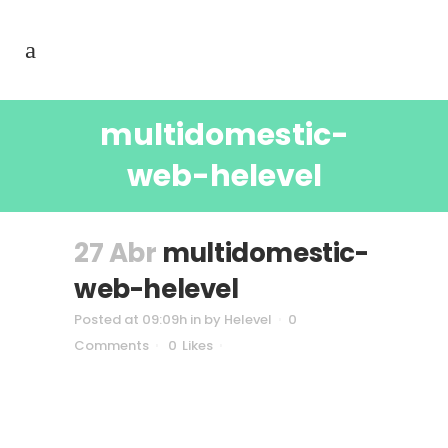
multidomestic-
web-helevel
27 Abr
multidomestic-
web-helevel
Posted at 09:09h
in
by
Helevel
0
Comments
0
Likes