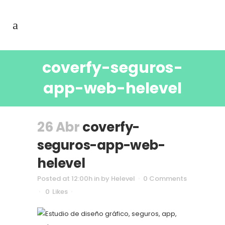
coverfy-seguros-
app-web-helevel
26 Abr
coverfy-
seguros-app-web-
helevel
Posted at 12:00h
in
by
Helevel
0 Comments
0
Likes