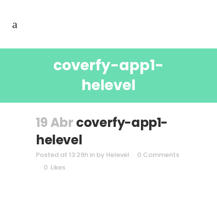
coverfy-app1-
helevel
19 Abr
coverfy-app1-
helevel
Posted at 13:29h
in
by
Helevel
0 Comments
0
Likes