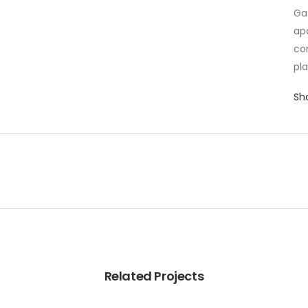
Ga
ap
co
pla
Sh
Related Projects