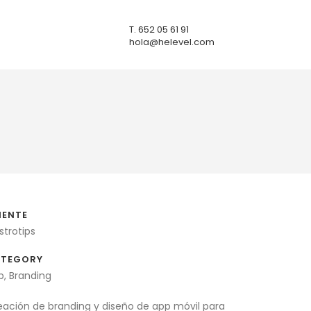
T. 652 05 61 91
hola@helevel.com
IENTE
strotips
TEGORY
p, Branding
eación de branding y diseño de app móvil para